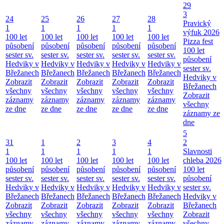
29
3
24
25
26
27
28
Pravický
1
1
1
1
1
výfuk 2026
100 let
100 let
100 let
100 let
100 let
Pizza fest
působení
působení
působení
působení
působení
100 let
sester sv.
sester sv.
sester sv.
sester sv.
sester sv.
působení
Hedviky v
Hedviky v
Hedviky v
Hedviky v
Hedviky v
sester sv.
Břežanech
Břežanech
Břežanech
Břežanech
Břežanech
Hedviky v
Zobrazit
Zobrazit
Zobrazit
Zobrazit
Zobrazit
Břežanech
všechny
všechny
všechny
všechny
všechny
Zobrazit
záznamy
záznamy
záznamy
záznamy
záznamy
všechny
ze dne
ze dne
ze dne
ze dne
ze dne
záznamy ze
dne
5
31
1
2
3
4
2
1
1
1
1
1
Slavnosti
100 let
100 let
100 let
100 let
100 let
chleba 2026
působení
působení
působení
působení
působení
100 let
sester sv.
sester sv.
sester sv.
sester sv.
sester sv.
působení
Hedviky v
Hedviky v
Hedviky v
Hedviky v
Hedviky v
sester sv.
Břežanech
Břežanech
Břežanech
Břežanech
Břežanech
Hedviky v
Zobrazit
Zobrazit
Zobrazit
Zobrazit
Zobrazit
Břežanech
všechny
všechny
všechny
všechny
všechny
Zobrazit
záznamy
záznamy
záznamy
záznamy
záznamy
všechny