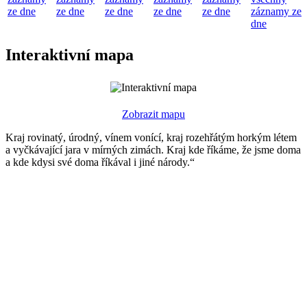
ze dne
ze dne
ze dne
ze dne
ze dne
záznamy ze
dne
Interaktivní mapa
Zobrazit mapu
Kraj rovinatý, úrodný, vínem vonící, kraj rozehřátým horkým létem
a vyčkávající jara v mírných zimách. Kraj kde říkáme, že jsme doma
a kde kdysi své doma říkával i jiné národy.“