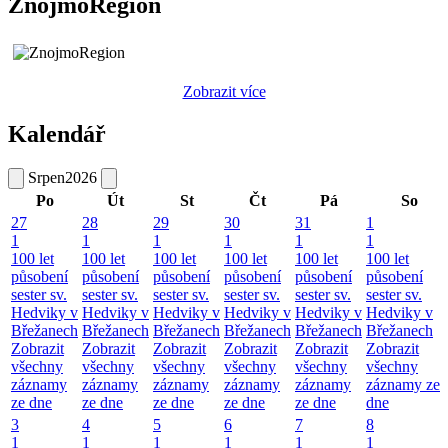
ZnojmoRegion
Zobrazit více
Kalendář
Srpen
2026
Po
Út
St
Čt
Pá
So
27
28
29
30
31
1
1
1
1
1
1
1
100 let
100 let
100 let
100 let
100 let
100 let
působení
působení
působení
působení
působení
působení
sester sv.
sester sv.
sester sv.
sester sv.
sester sv.
sester sv.
Hedviky v
Hedviky v
Hedviky v
Hedviky v
Hedviky v
Hedviky v
Břežanech
Břežanech
Břežanech
Břežanech
Břežanech
Břežanech
Zobrazit
Zobrazit
Zobrazit
Zobrazit
Zobrazit
Zobrazit
všechny
všechny
všechny
všechny
všechny
všechny
záznamy
záznamy
záznamy
záznamy
záznamy
záznamy ze
ze dne
ze dne
ze dne
ze dne
ze dne
dne
3
4
5
6
7
8
1
1
1
1
1
1