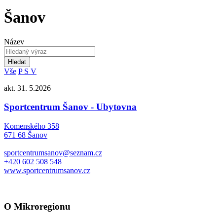
Šanov
Název
Hledat
Vše
P
S
V
akt. 31. 5.2026
Sportcentrum Šanov - Ubytovna
Komenského 358
671 68 Šanov
sportcentrumsanov@seznam.cz
+420 602 508 548
www.sportcentrumsanov.cz
O Mikroregionu