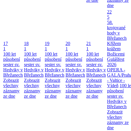
ze dne
záznamy ze
dne
22
5
58.
krojované
hody v
Břežanech
17
18
19
20
21
Křížem
1
1
1
1
1
krážem
100 let
100 let
100 let
100 let
100 let
Božicemi
působení
působení
působení
působení
působení
Gulášfest
sester sv.
sester sv.
sester sv.
sester sv.
sester sv.
2026
Hedviky v
Hedviky v
Hedviky v
Hedviky v
Hedviky v
OPERA -
Břežanech
Břežanech
Břežanech
Břežanech
Břežanech
GALA/Prah
Zobrazit
Zobrazit
Zobrazit
Zobrazit
Zobrazit
- Valtice -
všechny
všechny
všechny
všechny
všechny
Vídeň
100 le
záznamy
záznamy
záznamy
záznamy
záznamy
působení
ze dne
ze dne
ze dne
ze dne
ze dne
sester sv.
Hedviky v
Břežanech
Zobrazit
všechny
záznamy ze
dne