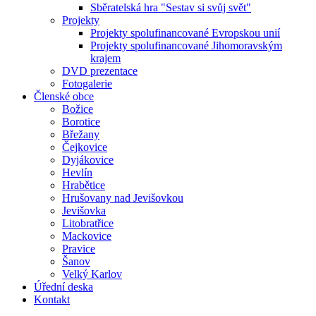
Sběratelská hra "Sestav si svůj svět"
Projekty
Projekty spolufinancované Evropskou unií
Projekty spolufinancované Jihomoravským
krajem
DVD prezentace
Fotogalerie
Členské obce
Božice
Borotice
Břežany
Čejkovice
Dyjákovice
Hevlín
Hrabětice
Hrušovany nad Jevišovkou
Jevišovka
Litobratřice
Mackovice
Pravice
Šanov
Velký Karlov
Úřední deska
Kontakt