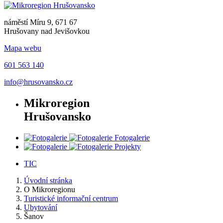
náměstí Míru 9, 671 67
Hrušovany nad Jevišovkou
Mapa webu
601 563 140
info@hrusovansko.cz
Mikroregion
Hrušovansko
Fotogalerie
Projekty
TIC
Úvodní stránka
O Mikroregionu
Turistické informační centrum
Ubytování
Šanov