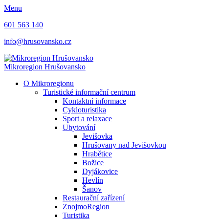
Menu
601 563 140
info@hrusovansko.cz
Mikroregion Hrušovansko
O Mikroregionu
Turistické informační centrum
Kontaktní informace
Cykloturistika
Sport a relaxace
Ubytování
Jevišovka
Hrušovany nad Jevišovkou
Hrabětice
Božice
Dyjákovice
Hevlín
Šanov
Restaurační zařízení
ZnojmoRegion
Turistika