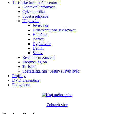
Turistické informační centrum
Kontaktní informace
Cykloturistika
Sport a relaxace
Ubytování
Jevišovka
Hrušovany nad Jevišovkou
Hrabětice
Božice
Dyjákovice
Hevlín
Šanov
Restaurační zařízení
ZnojmoRegion
Turistika
Sběratelská hra "Sestav si svůj svět"
Projekty
DVD prezentace
Fotogalerie
Zobrazit více