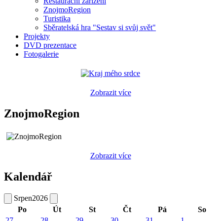
Restaurační zařízení
ZnojmoRegion
Turistika
Sběratelská hra "Sestav si svůj svět"
Projekty
DVD prezentace
Fotogalerie
Zobrazit více
ZnojmoRegion
Zobrazit více
Kalendář
Srpen
2026
Po
Út
St
Čt
Pá
So
27
28
29
30
31
1