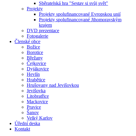
Sběratelská hra "Sestav si svůj svět"
Projekty
Projekty spolufinancované Evropskou unií
Projekty spolufinancované Jihomoravským
krajem
DVD prezentace
Fotogalerie
Členské obce
Božice
Borotice
Břežany
Čejkovice
Dyjákovice
Hevlín
Hrabětice
Hrušovany nad Jevišovkou
Jevišovka
Litobratřice
Mackovice
Pravice
Šanov
Velký Karlov
Úřední deska
Kontakt