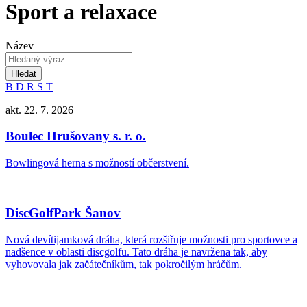
Sport a relaxace
Název
Hledat
B
D
R
S
T
akt. 22. 7. 2026
Boulec Hrušovany s. r. o.
Bowlingová herna s možností občerstvení.
DiscGolfPark Šanov
Nová devítijamková dráha, která rozšiřuje možnosti pro sportovce a
nadšence v oblasti discgolfu. Tato dráha je navržena tak, aby
vyhovovala jak začátečníkům, tak pokročilým hráčům.