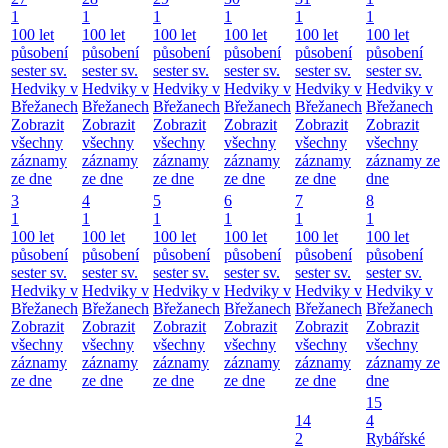
1
1
1
1
1
1
100 let
100 let
100 let
100 let
100 let
100 let
působení
působení
působení
působení
působení
působení
sester sv.
sester sv.
sester sv.
sester sv.
sester sv.
sester sv.
Hedviky v
Hedviky v
Hedviky v
Hedviky v
Hedviky v
Hedviky v
Břežanech
Břežanech
Břežanech
Břežanech
Břežanech
Břežanech
Zobrazit
Zobrazit
Zobrazit
Zobrazit
Zobrazit
Zobrazit
všechny
všechny
všechny
všechny
všechny
všechny
záznamy
záznamy
záznamy
záznamy
záznamy
záznamy ze
ze dne
ze dne
ze dne
ze dne
ze dne
dne
3
4
5
6
7
8
1
1
1
1
1
1
100 let
100 let
100 let
100 let
100 let
100 let
působení
působení
působení
působení
působení
působení
sester sv.
sester sv.
sester sv.
sester sv.
sester sv.
sester sv.
Hedviky v
Hedviky v
Hedviky v
Hedviky v
Hedviky v
Hedviky v
Břežanech
Břežanech
Břežanech
Břežanech
Břežanech
Břežanech
Zobrazit
Zobrazit
Zobrazit
Zobrazit
Zobrazit
Zobrazit
všechny
všechny
všechny
všechny
všechny
všechny
záznamy
záznamy
záznamy
záznamy
záznamy
záznamy ze
ze dne
ze dne
ze dne
ze dne
ze dne
dne
15
14
4
2
Rybářské