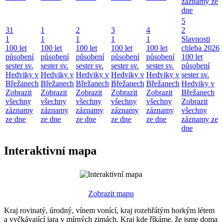
záznamy ze
dne
5
31
1
2
3
4
2
1
1
1
1
1
Slavnosti
100 let
100 let
100 let
100 let
100 let
chleba 2026
působení
působení
působení
působení
působení
100 let
sester sv.
sester sv.
sester sv.
sester sv.
sester sv.
působení
Hedviky v
Hedviky v
Hedviky v
Hedviky v
Hedviky v
sester sv.
Břežanech
Břežanech
Břežanech
Břežanech
Břežanech
Hedviky v
Zobrazit
Zobrazit
Zobrazit
Zobrazit
Zobrazit
Břežanech
všechny
všechny
všechny
všechny
všechny
Zobrazit
záznamy
záznamy
záznamy
záznamy
záznamy
všechny
ze dne
ze dne
ze dne
ze dne
ze dne
záznamy ze
dne
Interaktivní mapa
Zobrazit mapu
Kraj rovinatý, úrodný, vínem vonící, kraj rozehřátým horkým létem
a vyčkávající jara v mírných zimách. Kraj kde říkáme, že jsme doma