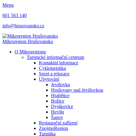
Menu
601 563 140
info@hrusovansko.cz
Mikroregion Hrušovansko
O Mikroregionu
Turistické informační centrum
Kontaktní informace
Cykloturistika
Sport a relaxace
Ubytování
Jevišovka
Hrušovany nad Jevišovkou
Hrabětice
Božice
Dyjákovice
Hevlín
Šanov
Restaurační zařízení
ZnojmoRegion
Turistika