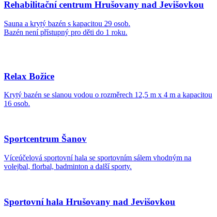
Rehabilitační centrum Hrušovany nad Jevišovkou
Sauna a krytý bazén s kapacitou 29 osob.
Bazén není přístupný pro děti do 1 roku.
Relax Božice
Krytý bazén se slanou vodou o rozměrech 12,5 m x 4 m a kapacitou
16 osob.
Sportcentrum Šanov
Víceúčelová sportovní hala se sportovním sálem vhodným na
volejbal, florbal, badminton a další sporty.
Sportovní hala Hrušovany nad Jevišovkou