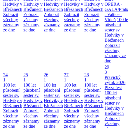
Hedviky v
Hedviky v
Hedviky v
Hedviky v
Hedviky v
OPERA -
Břežanech
Břežanech
Břežanech
Břežanech
Břežanech
GALA/Prah
Zobrazit
Zobrazit
Zobrazit
Zobrazit
Zobrazit
- Valtice -
všechny
všechny
všechny
všechny
všechny
Vídeň
100 le
záznamy
záznamy
záznamy
záznamy
záznamy
působení
ze dne
ze dne
ze dne
ze dne
ze dne
sester sv.
Hedviky v
Břežanech
Zobrazit
všechny
záznamy ze
dne
29
3
24
25
26
27
28
Pravický
1
1
1
1
1
výfuk 2026
100 let
100 let
100 let
100 let
100 let
Pizza fest
působení
působení
působení
působení
působení
100 let
sester sv.
sester sv.
sester sv.
sester sv.
sester sv.
působení
Hedviky v
Hedviky v
Hedviky v
Hedviky v
Hedviky v
sester sv.
Břežanech
Břežanech
Břežanech
Břežanech
Břežanech
Hedviky v
Zobrazit
Zobrazit
Zobrazit
Zobrazit
Zobrazit
Břežanech
všechny
všechny
všechny
všechny
všechny
Zobrazit
záznamy
záznamy
záznamy
záznamy
záznamy
všechny
ze dne
ze dne
ze dne
ze dne
ze dne