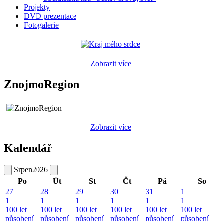
Projekty
DVD prezentace
Fotogalerie
Zobrazit více
ZnojmoRegion
Zobrazit více
Kalendář
Srpen
2026
Po
Út
St
Čt
Pá
So
27
28
29
30
31
1
1
1
1
1
1
1
100 let
100 let
100 let
100 let
100 let
100 let
působení
působení
působení
působení
působení
působení