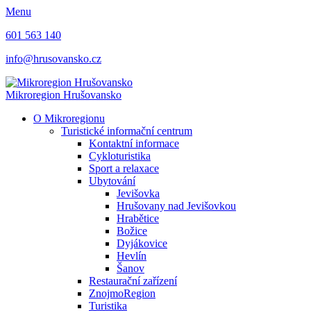
Menu
601 563 140
info@hrusovansko.cz
Mikroregion Hrušovansko
O Mikroregionu
Turistické informační centrum
Kontaktní informace
Cykloturistika
Sport a relaxace
Ubytování
Jevišovka
Hrušovany nad Jevišovkou
Hrabětice
Božice
Dyjákovice
Hevlín
Šanov
Restaurační zařízení
ZnojmoRegion
Turistika