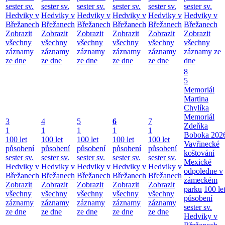
sester sv.
sester sv.
sester sv.
sester sv.
sester sv.
sester sv.
Hedviky v
Hedviky v
Hedviky v
Hedviky v
Hedviky v
Hedviky v
Břežanech
Břežanech
Břežanech
Břežanech
Břežanech
Břežanech
Zobrazit
Zobrazit
Zobrazit
Zobrazit
Zobrazit
Zobrazit
všechny
všechny
všechny
všechny
všechny
všechny
záznamy
záznamy
záznamy
záznamy
záznamy
záznamy ze
ze dne
ze dne
ze dne
ze dne
ze dne
dne
8
5
Memoriál
Martina
Chylíka
Memoriál
3
4
5
6
7
Zdeňka
1
1
1
1
1
Boboka 202
100 let
100 let
100 let
100 let
100 let
Vavřinecké
působení
působení
působení
působení
působení
koštování
sester sv.
sester sv.
sester sv.
sester sv.
sester sv.
Mexické
Hedviky v
Hedviky v
Hedviky v
Hedviky v
Hedviky v
odpoledne v
Břežanech
Břežanech
Břežanech
Břežanech
Břežanech
zámeckém
Zobrazit
Zobrazit
Zobrazit
Zobrazit
Zobrazit
parku
100 le
všechny
všechny
všechny
všechny
všechny
působení
záznamy
záznamy
záznamy
záznamy
záznamy
sester sv.
ze dne
ze dne
ze dne
ze dne
ze dne
Hedviky v