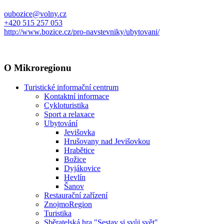
oubozice@volny.cz
+420 515 257 053
http://www.bozice.cz/pro-navstevniky/ubytovani/
O Mikroregionu
Turistické informační centrum
Kontaktní informace
Cykloturistika
Sport a relaxace
Ubytování
Jevišovka
Hrušovany nad Jevišovkou
Hrabětice
Božice
Dyjákovice
Hevlín
Šanov
Restaurační zařízení
ZnojmoRegion
Turistika
Sběratelská hra "Sestav si svůj svět"