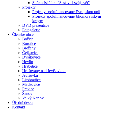
Sběratelská hra "Sestav si svůj svět"
Projekty
Projekty spolufinancované Evropskou unií
Projekty spolufinancované Jihomoravským
krajem
DVD prezentace
Fotogalerie
Členské obce
Božice
Borotice
Břežany
Čejkovice
Dyjákovice
Hevlín
Hrabětice
Hrušovany nad Jevišovkou
Jevišovka
Litobratřice
Mackovice
Pravice
Šanov
Velký Karlov
Úřední deska
Kontakt