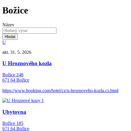
Božice
Název
Hledat
U
akt. 31. 5. 2026
U Hroznového kozla
Božice 248
671 64 Božice
https://www.booking.com/hotel/cz/u-hroznoveho-kozla.cs.html
Ubytovna
Božice 185
671 64 Božice