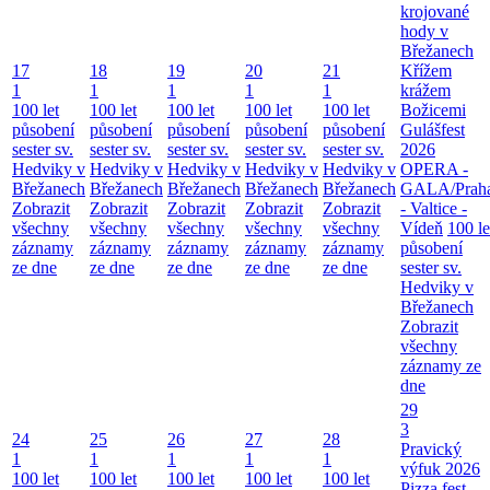
krojované
hody v
Břežanech
17
18
19
20
21
Křížem
1
1
1
1
1
krážem
100 let
100 let
100 let
100 let
100 let
Božicemi
působení
působení
působení
působení
působení
Gulášfest
sester sv.
sester sv.
sester sv.
sester sv.
sester sv.
2026
Hedviky v
Hedviky v
Hedviky v
Hedviky v
Hedviky v
OPERA -
Břežanech
Břežanech
Břežanech
Břežanech
Břežanech
GALA/Prah
Zobrazit
Zobrazit
Zobrazit
Zobrazit
Zobrazit
- Valtice -
všechny
všechny
všechny
všechny
všechny
Vídeň
100 le
záznamy
záznamy
záznamy
záznamy
záznamy
působení
ze dne
ze dne
ze dne
ze dne
ze dne
sester sv.
Hedviky v
Břežanech
Zobrazit
všechny
záznamy ze
dne
29
3
24
25
26
27
28
Pravický
1
1
1
1
1
výfuk 2026
100 let
100 let
100 let
100 let
100 let
Pizza fest