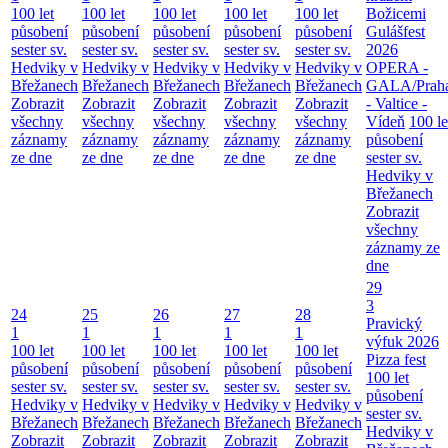
100 let
100 let
100 let
100 let
100 let
Božicemi
působení
působení
působení
působení
působení
Gulášfest
sester sv.
sester sv.
sester sv.
sester sv.
sester sv.
2026
Hedviky v
Hedviky v
Hedviky v
Hedviky v
Hedviky v
OPERA -
Břežanech
Břežanech
Břežanech
Břežanech
Břežanech
GALA/Prah
Zobrazit
Zobrazit
Zobrazit
Zobrazit
Zobrazit
- Valtice -
všechny
všechny
všechny
všechny
všechny
Vídeň
100 le
záznamy
záznamy
záznamy
záznamy
záznamy
působení
ze dne
ze dne
ze dne
ze dne
ze dne
sester sv.
Hedviky v
Břežanech
Zobrazit
všechny
záznamy ze
dne
29
3
24
25
26
27
28
Pravický
1
1
1
1
1
výfuk 2026
100 let
100 let
100 let
100 let
100 let
Pizza fest
působení
působení
působení
působení
působení
100 let
sester sv.
sester sv.
sester sv.
sester sv.
sester sv.
působení
Hedviky v
Hedviky v
Hedviky v
Hedviky v
Hedviky v
sester sv.
Břežanech
Břežanech
Břežanech
Břežanech
Břežanech
Hedviky v
Zobrazit
Zobrazit
Zobrazit
Zobrazit
Zobrazit