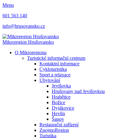
Menu
601 563 140
info@hrusovansko.cz
Mikroregion Hrušovansko
O Mikroregionu
Turistické informační centrum
Kontaktní informace
Cykloturistika
Sport a relaxace
Ubytování
Jevišovka
Hrušovany nad Jevišovkou
Hrabětice
Božice
Dyjákovice
Hevlín
Šanov
Restaurační zařízení
ZnojmoRegion
Turistika