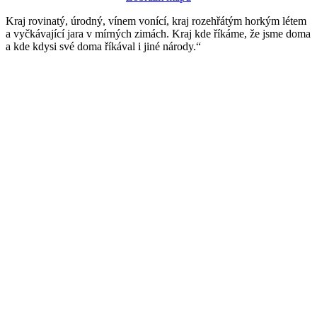
Kraj rovinatý, úrodný, vínem vonící, kraj rozehřátým horkým létem
a vyčkávající jara v mírných zimách. Kraj kde říkáme, že jsme doma
a kde kdysi své doma říkával i jiné národy.“