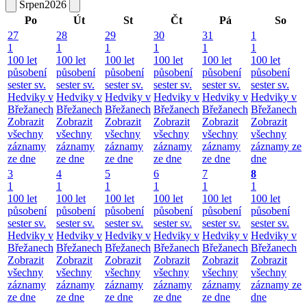
Srpen
2026
Po
Út
St
Čt
Pá
So
27
28
29
30
31
1
1
1
1
1
1
1
100 let
100 let
100 let
100 let
100 let
100 let
působení
působení
působení
působení
působení
působení
sester sv.
sester sv.
sester sv.
sester sv.
sester sv.
sester sv.
Hedviky v
Hedviky v
Hedviky v
Hedviky v
Hedviky v
Hedviky v
Břežanech
Břežanech
Břežanech
Břežanech
Břežanech
Břežanech
Zobrazit
Zobrazit
Zobrazit
Zobrazit
Zobrazit
Zobrazit
všechny
všechny
všechny
všechny
všechny
všechny
záznamy
záznamy
záznamy
záznamy
záznamy
záznamy ze
ze dne
ze dne
ze dne
ze dne
ze dne
dne
3
4
5
6
7
8
1
1
1
1
1
1
100 let
100 let
100 let
100 let
100 let
100 let
působení
působení
působení
působení
působení
působení
sester sv.
sester sv.
sester sv.
sester sv.
sester sv.
sester sv.
Hedviky v
Hedviky v
Hedviky v
Hedviky v
Hedviky v
Hedviky v
Břežanech
Břežanech
Břežanech
Břežanech
Břežanech
Břežanech
Zobrazit
Zobrazit
Zobrazit
Zobrazit
Zobrazit
Zobrazit
všechny
všechny
všechny
všechny
všechny
všechny
záznamy
záznamy
záznamy
záznamy
záznamy
záznamy ze
ze dne
ze dne
ze dne
ze dne
ze dne
dne