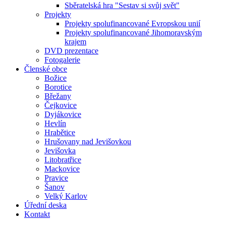
Sběratelská hra "Sestav si svůj svět"
Projekty
Projekty spolufinancované Evropskou unií
Projekty spolufinancované Jihomoravským
krajem
DVD prezentace
Fotogalerie
Členské obce
Božice
Borotice
Břežany
Čejkovice
Dyjákovice
Hevlín
Hrabětice
Hrušovany nad Jevišovkou
Jevišovka
Litobratřice
Mackovice
Pravice
Šanov
Velký Karlov
Úřední deska
Kontakt