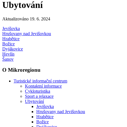
Ubytování
Aktualizováno 19. 6. 2024
Jevišovka
Hrušovany nad Jevišovkou
Hrabětice
Božice
Dyjákovice
Hevlín
Šanov
O Mikroregionu
Turistické informační centrum
Kontaktní informace
Cykloturistika
Sport a relaxace
Ubytování
Jevišovka
Hrušovany nad Jevišovkou
Hrabětice
Božice
Dyjákovice