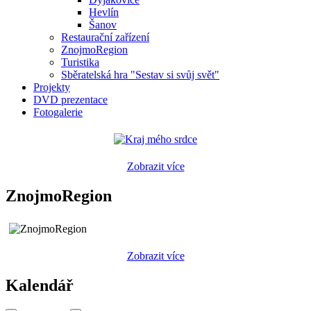
Hevlín
Šanov
Restaurační zařízení
ZnojmoRegion
Turistika
Sběratelská hra "Sestav si svůj svět"
Projekty
DVD prezentace
Fotogalerie
Zobrazit více
ZnojmoRegion
Zobrazit více
Kalendář