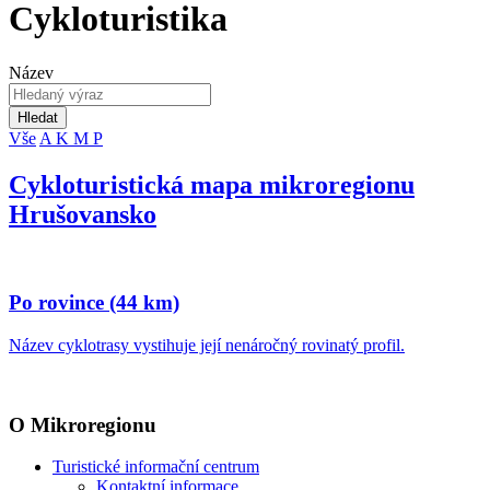
Cykloturistika
Název
Hledat
Vše
A
K
M
P
Cykloturistická mapa mikroregionu
Hrušovansko
Po rovince (44 km)
Název cyklotrasy vystihuje její nenáročný rovinatý profil.
O Mikroregionu
Turistické informační centrum
Kontaktní informace