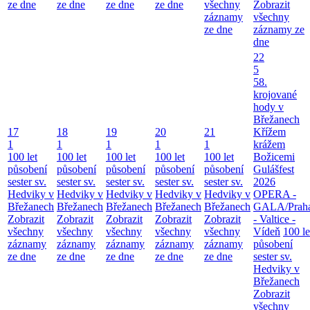
ze dne
ze dne
ze dne
ze dne
všechny
Zobrazit
záznamy
všechny
ze dne
záznamy ze
dne
22
5
58.
krojované
hody v
Břežanech
17
18
19
20
21
Křížem
1
1
1
1
1
krážem
100 let
100 let
100 let
100 let
100 let
Božicemi
působení
působení
působení
působení
působení
Gulášfest
sester sv.
sester sv.
sester sv.
sester sv.
sester sv.
2026
Hedviky v
Hedviky v
Hedviky v
Hedviky v
Hedviky v
OPERA -
Břežanech
Břežanech
Břežanech
Břežanech
Břežanech
GALA/Prah
Zobrazit
Zobrazit
Zobrazit
Zobrazit
Zobrazit
- Valtice -
všechny
všechny
všechny
všechny
všechny
Vídeň
100 le
záznamy
záznamy
záznamy
záznamy
záznamy
působení
ze dne
ze dne
ze dne
ze dne
ze dne
sester sv.
Hedviky v
Břežanech
Zobrazit
všechny