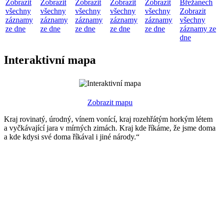
Zobrazit
Zobrazit
Zobrazit
Zobrazit
Zobrazit
Břežanech
všechny
všechny
všechny
všechny
všechny
Zobrazit
záznamy
záznamy
záznamy
záznamy
záznamy
všechny
ze dne
ze dne
ze dne
ze dne
ze dne
záznamy ze
dne
Interaktivní mapa
Zobrazit mapu
Kraj rovinatý, úrodný, vínem vonící, kraj rozehřátým horkým létem
a vyčkávající jara v mírných zimách. Kraj kde říkáme, že jsme doma
a kde kdysi své doma říkával i jiné národy.“