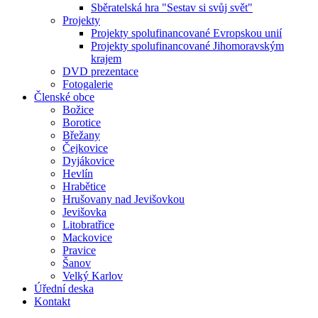
Sběratelská hra "Sestav si svůj svět"
Projekty
Projekty spolufinancované Evropskou unií
Projekty spolufinancované Jihomoravským
krajem
DVD prezentace
Fotogalerie
Členské obce
Božice
Borotice
Břežany
Čejkovice
Dyjákovice
Hevlín
Hrabětice
Hrušovany nad Jevišovkou
Jevišovka
Litobratřice
Mackovice
Pravice
Šanov
Velký Karlov
Úřední deska
Kontakt