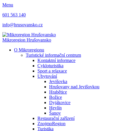
Menu
601 563 140
info@hrusovansko.cz
Mikroregion Hrušovansko
O Mikroregionu
Turistické informační centrum
Kontaktní informace
Cykloturistika
Sport a relaxace
Ubytování
Jevišovka
Hrušovany nad Jevišovkou
Hrabětice
Božice
Dyjákovice
Hevlín
Šanov
Restaurační zařízení
ZnojmoRegion
Turistika