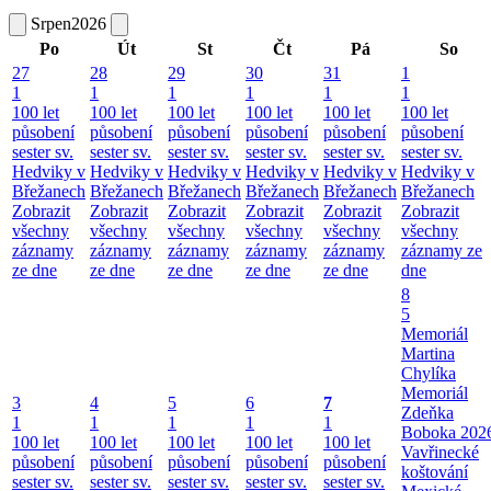
Srpen
2026
Po
Út
St
Čt
Pá
So
27
28
29
30
31
1
1
1
1
1
1
1
100 let
100 let
100 let
100 let
100 let
100 let
působení
působení
působení
působení
působení
působení
sester sv.
sester sv.
sester sv.
sester sv.
sester sv.
sester sv.
Hedviky v
Hedviky v
Hedviky v
Hedviky v
Hedviky v
Hedviky v
Břežanech
Břežanech
Břežanech
Břežanech
Břežanech
Břežanech
Zobrazit
Zobrazit
Zobrazit
Zobrazit
Zobrazit
Zobrazit
všechny
všechny
všechny
všechny
všechny
všechny
záznamy
záznamy
záznamy
záznamy
záznamy
záznamy ze
ze dne
ze dne
ze dne
ze dne
ze dne
dne
8
5
Memoriál
Martina
Chylíka
Memoriál
3
4
5
6
7
Zdeňka
1
1
1
1
1
Boboka 202
100 let
100 let
100 let
100 let
100 let
Vavřinecké
působení
působení
působení
působení
působení
koštování
sester sv.
sester sv.
sester sv.
sester sv.
sester sv.