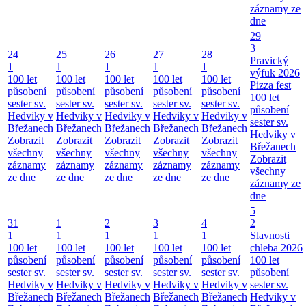
záznamy ze
dne
29
3
24
25
26
27
28
Pravický
1
1
1
1
1
výfuk 2026
100 let
100 let
100 let
100 let
100 let
Pizza fest
působení
působení
působení
působení
působení
100 let
sester sv.
sester sv.
sester sv.
sester sv.
sester sv.
působení
Hedviky v
Hedviky v
Hedviky v
Hedviky v
Hedviky v
sester sv.
Břežanech
Břežanech
Břežanech
Břežanech
Břežanech
Hedviky v
Zobrazit
Zobrazit
Zobrazit
Zobrazit
Zobrazit
Břežanech
všechny
všechny
všechny
všechny
všechny
Zobrazit
záznamy
záznamy
záznamy
záznamy
záznamy
všechny
ze dne
ze dne
ze dne
ze dne
ze dne
záznamy ze
dne
5
31
1
2
3
4
2
1
1
1
1
1
Slavnosti
100 let
100 let
100 let
100 let
100 let
chleba 2026
působení
působení
působení
působení
působení
100 let
sester sv.
sester sv.
sester sv.
sester sv.
sester sv.
působení
Hedviky v
Hedviky v
Hedviky v
Hedviky v
Hedviky v
sester sv.
Břežanech
Břežanech
Břežanech
Břežanech
Břežanech
Hedviky v