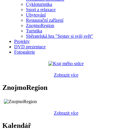
Cykloturistika
Sport a relaxace
Ubytování
Restaurační zařízení
ZnojmoRegion
Turistika
Sběratelská hra "Sestav si svůj svět"
Projekty
DVD prezentace
Fotogalerie
Zobrazit více
ZnojmoRegion
Zobrazit více
Kalendář