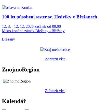
100 let působení sester sv. Hedviky v Břežanech
12. 3. - 12. 12. 2026 začátek od 00:00
Místo konání:
zámek Břežany - Břežany
Břežany
Zobrazit více
ZnojmoRegion
Zobrazit více
Kalendář