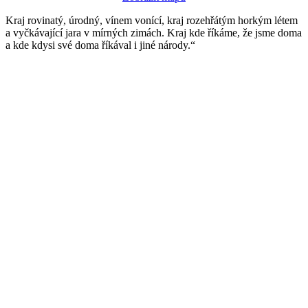
Kraj rovinatý, úrodný, vínem vonící, kraj rozehřátým horkým létem
a vyčkávající jara v mírných zimách. Kraj kde říkáme, že jsme doma
a kde kdysi své doma říkával i jiné národy.“