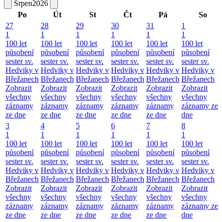
Srpen
2026
Po
Út
St
Čt
Pá
So
27
28
29
30
31
1
1
1
1
1
1
1
100 let
100 let
100 let
100 let
100 let
100 let
působení
působení
působení
působení
působení
působení
sester sv.
sester sv.
sester sv.
sester sv.
sester sv.
sester sv.
Hedviky v
Hedviky v
Hedviky v
Hedviky v
Hedviky v
Hedviky v
Břežanech
Břežanech
Břežanech
Břežanech
Břežanech
Břežanech
Zobrazit
Zobrazit
Zobrazit
Zobrazit
Zobrazit
Zobrazit
všechny
všechny
všechny
všechny
všechny
všechny
záznamy
záznamy
záznamy
záznamy
záznamy
záznamy ze
ze dne
ze dne
ze dne
ze dne
ze dne
dne
3
4
5
6
7
8
1
1
1
1
1
1
100 let
100 let
100 let
100 let
100 let
100 let
působení
působení
působení
působení
působení
působení
sester sv.
sester sv.
sester sv.
sester sv.
sester sv.
sester sv.
Hedviky v
Hedviky v
Hedviky v
Hedviky v
Hedviky v
Hedviky v
Břežanech
Břežanech
Břežanech
Břežanech
Břežanech
Břežanech
Zobrazit
Zobrazit
Zobrazit
Zobrazit
Zobrazit
Zobrazit
všechny
všechny
všechny
všechny
všechny
všechny
záznamy
záznamy
záznamy
záznamy
záznamy
záznamy ze
ze dne
ze dne
ze dne
ze dne
ze dne
dne