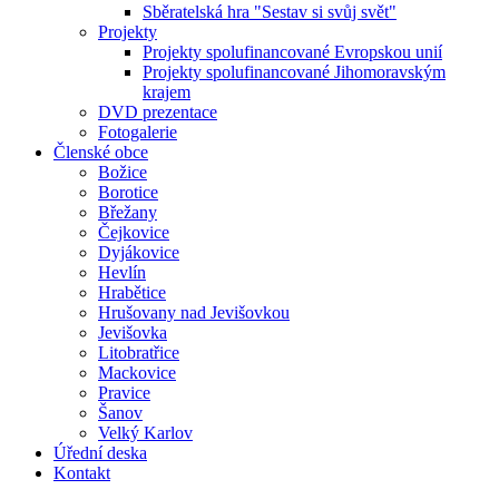
Sběratelská hra "Sestav si svůj svět"
Projekty
Projekty spolufinancované Evropskou unií
Projekty spolufinancované Jihomoravským
krajem
DVD prezentace
Fotogalerie
Členské obce
Božice
Borotice
Břežany
Čejkovice
Dyjákovice
Hevlín
Hrabětice
Hrušovany nad Jevišovkou
Jevišovka
Litobratřice
Mackovice
Pravice
Šanov
Velký Karlov
Úřední deska
Kontakt