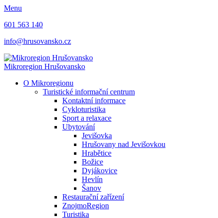
Menu
601 563 140
info@hrusovansko.cz
Mikroregion Hrušovansko
O Mikroregionu
Turistické informační centrum
Kontaktní informace
Cykloturistika
Sport a relaxace
Ubytování
Jevišovka
Hrušovany nad Jevišovkou
Hrabětice
Božice
Dyjákovice
Hevlín
Šanov
Restaurační zařízení
ZnojmoRegion
Turistika