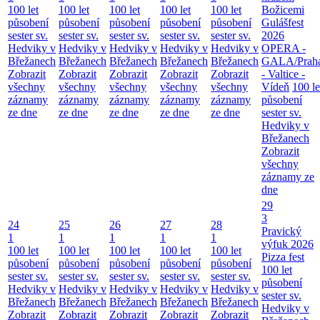
100 let
100 let
100 let
100 let
100 let
Božicemi
působení
působení
působení
působení
působení
Gulášfest
sester sv.
sester sv.
sester sv.
sester sv.
sester sv.
2026
Hedviky v
Hedviky v
Hedviky v
Hedviky v
Hedviky v
OPERA -
Břežanech
Břežanech
Břežanech
Břežanech
Břežanech
GALA/Prah
Zobrazit
Zobrazit
Zobrazit
Zobrazit
Zobrazit
- Valtice -
všechny
všechny
všechny
všechny
všechny
Vídeň
100 le
záznamy
záznamy
záznamy
záznamy
záznamy
působení
ze dne
ze dne
ze dne
ze dne
ze dne
sester sv.
Hedviky v
Břežanech
Zobrazit
všechny
záznamy ze
dne
29
3
24
25
26
27
28
Pravický
1
1
1
1
1
výfuk 2026
100 let
100 let
100 let
100 let
100 let
Pizza fest
působení
působení
působení
působení
působení
100 let
sester sv.
sester sv.
sester sv.
sester sv.
sester sv.
působení
Hedviky v
Hedviky v
Hedviky v
Hedviky v
Hedviky v
sester sv.
Břežanech
Břežanech
Břežanech
Břežanech
Břežanech
Hedviky v
Zobrazit
Zobrazit
Zobrazit
Zobrazit
Zobrazit