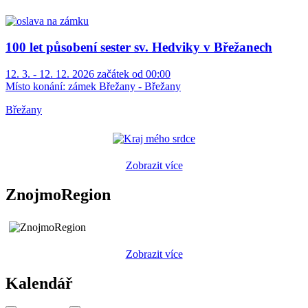
100 let působení sester sv. Hedviky v Břežanech
12. 3. - 12. 12. 2026 začátek od 00:00
Místo konání:
zámek Břežany - Břežany
Břežany
Zobrazit více
ZnojmoRegion
Zobrazit více
Kalendář