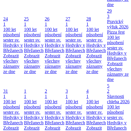
dne
29
3
24
25
26
27
28
Pravický
1
1
1
1
1
výfuk 2026
100 let
100 let
100 let
100 let
100 let
Pizza fest
působení
působení
působení
působení
působení
100 let
sester sv.
sester sv.
sester sv.
sester sv.
sester sv.
působení
Hedviky v
Hedviky v
Hedviky v
Hedviky v
Hedviky v
sester sv.
Břežanech
Břežanech
Břežanech
Břežanech
Břežanech
Hedviky v
Zobrazit
Zobrazit
Zobrazit
Zobrazit
Zobrazit
Břežanech
všechny
všechny
všechny
všechny
všechny
Zobrazit
záznamy
záznamy
záznamy
záznamy
záznamy
všechny
ze dne
ze dne
ze dne
ze dne
ze dne
záznamy ze
dne
5
31
1
2
3
4
2
1
1
1
1
1
Slavnosti
100 let
100 let
100 let
100 let
100 let
chleba 2026
působení
působení
působení
působení
působení
100 let
sester sv.
sester sv.
sester sv.
sester sv.
sester sv.
působení
Hedviky v
Hedviky v
Hedviky v
Hedviky v
Hedviky v
sester sv.
Břežanech
Břežanech
Břežanech
Břežanech
Břežanech
Hedviky v
Zobrazit
Zobrazit
Zobrazit
Zobrazit
Zobrazit
Břežanech