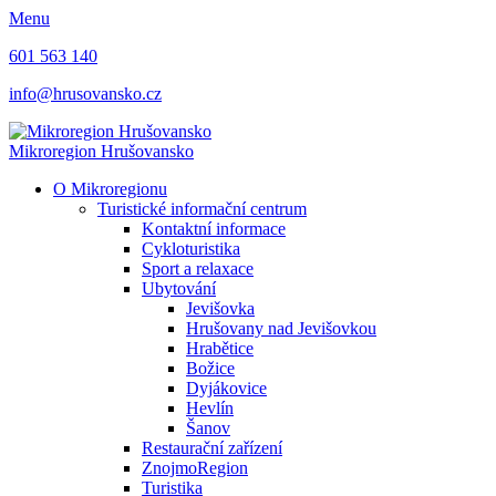
Menu
601 563 140
info@hrusovansko.cz
Mikroregion Hrušovansko
O Mikroregionu
Turistické informační centrum
Kontaktní informace
Cykloturistika
Sport a relaxace
Ubytování
Jevišovka
Hrušovany nad Jevišovkou
Hrabětice
Božice
Dyjákovice
Hevlín
Šanov
Restaurační zařízení
ZnojmoRegion
Turistika