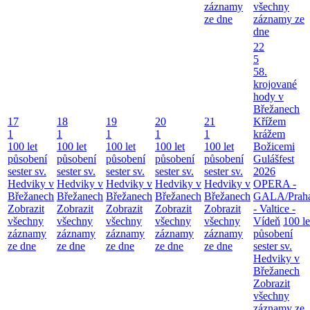
záznamy
všechny
ze dne
záznamy ze
dne
22
5
58.
krojované
hody v
Břežanech
17
18
19
20
21
Křížem
1
1
1
1
1
krážem
100 let
100 let
100 let
100 let
100 let
Božicemi
působení
působení
působení
působení
působení
Gulášfest
sester sv.
sester sv.
sester sv.
sester sv.
sester sv.
2026
Hedviky v
Hedviky v
Hedviky v
Hedviky v
Hedviky v
OPERA -
Břežanech
Břežanech
Břežanech
Břežanech
Břežanech
GALA/Prah
Zobrazit
Zobrazit
Zobrazit
Zobrazit
Zobrazit
- Valtice -
všechny
všechny
všechny
všechny
všechny
Vídeň
100 le
záznamy
záznamy
záznamy
záznamy
záznamy
působení
ze dne
ze dne
ze dne
ze dne
ze dne
sester sv.
Hedviky v
Břežanech
Zobrazit
všechny
záznamy ze