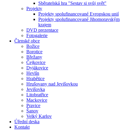
Sběratelská hra "Sestav si svůj svět"
Projekty
Projekty spolufinancované Evropskou unií
Projekty spolufinancované Jihomoravským
krajem
DVD prezentace
Fotogalerie
Členské obce
Božice
Borotice
Břežany
Čejkovice
Dyjákovice
Hevlín
Hrabětice
Hrušovany nad Jevišovkou
Jevišovka
Litobratřice
Mackovice
Pravice
Šanov
Velký Karlov
Úřední deska
Kontakt