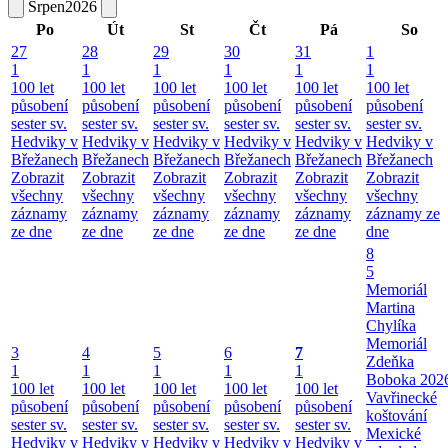
Srpen
2026
Po
Út
St
Čt
Pá
So
27
28
29
30
31
1
1
1
1
1
1
1
100 let
100 let
100 let
100 let
100 let
100 let
působení
působení
působení
působení
působení
působení
sester sv.
sester sv.
sester sv.
sester sv.
sester sv.
sester sv.
Hedviky v
Hedviky v
Hedviky v
Hedviky v
Hedviky v
Hedviky v
Břežanech
Břežanech
Břežanech
Břežanech
Břežanech
Břežanech
Zobrazit
Zobrazit
Zobrazit
Zobrazit
Zobrazit
Zobrazit
všechny
všechny
všechny
všechny
všechny
všechny
záznamy
záznamy
záznamy
záznamy
záznamy
záznamy ze
ze dne
ze dne
ze dne
ze dne
ze dne
dne
8
5
Memoriál
Martina
Chylíka
Memoriál
3
4
5
6
7
Zdeňka
1
1
1
1
1
Boboka 202
100 let
100 let
100 let
100 let
100 let
Vavřinecké
působení
působení
působení
působení
působení
koštování
sester sv.
sester sv.
sester sv.
sester sv.
sester sv.
Mexické
Hedviky v
Hedviky v
Hedviky v
Hedviky v
Hedviky v