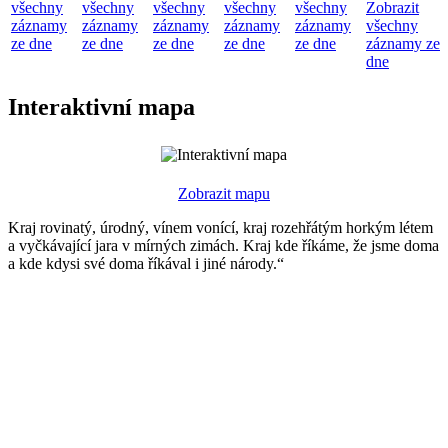
všechny
všechny
všechny
všechny
všechny
Zobrazit
záznamy
záznamy
záznamy
záznamy
záznamy
všechny
ze dne
ze dne
ze dne
ze dne
ze dne
záznamy ze
dne
Interaktivní mapa
Zobrazit mapu
Kraj rovinatý, úrodný, vínem vonící, kraj rozehřátým horkým létem
a vyčkávající jara v mírných zimách. Kraj kde říkáme, že jsme doma
a kde kdysi své doma říkával i jiné národy.“