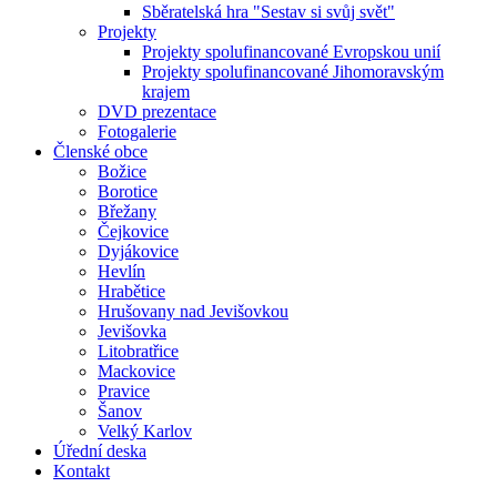
Sběratelská hra "Sestav si svůj svět"
Projekty
Projekty spolufinancované Evropskou unií
Projekty spolufinancované Jihomoravským
krajem
DVD prezentace
Fotogalerie
Členské obce
Božice
Borotice
Břežany
Čejkovice
Dyjákovice
Hevlín
Hrabětice
Hrušovany nad Jevišovkou
Jevišovka
Litobratřice
Mackovice
Pravice
Šanov
Velký Karlov
Úřední deska
Kontakt