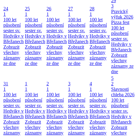
29
3
24
25
26
27
28
Pravický
1
1
1
1
1
výfuk 2026
100 let
100 let
100 let
100 let
100 let
Pizza fest
působení
působení
působení
působení
působení
100 let
sester sv.
sester sv.
sester sv.
sester sv.
sester sv.
působení
Hedviky v
Hedviky v
Hedviky v
Hedviky v
Hedviky v
sester sv.
Břežanech
Břežanech
Břežanech
Břežanech
Břežanech
Hedviky v
Zobrazit
Zobrazit
Zobrazit
Zobrazit
Zobrazit
Břežanech
všechny
všechny
všechny
všechny
všechny
Zobrazit
záznamy
záznamy
záznamy
záznamy
záznamy
všechny
ze dne
ze dne
ze dne
ze dne
ze dne
záznamy ze
dne
5
31
1
2
3
4
2
1
1
1
1
1
Slavnosti
100 let
100 let
100 let
100 let
100 let
chleba 2026
působení
působení
působení
působení
působení
100 let
sester sv.
sester sv.
sester sv.
sester sv.
sester sv.
působení
Hedviky v
Hedviky v
Hedviky v
Hedviky v
Hedviky v
sester sv.
Břežanech
Břežanech
Břežanech
Břežanech
Břežanech
Hedviky v
Zobrazit
Zobrazit
Zobrazit
Zobrazit
Zobrazit
Břežanech
všechny
všechny
všechny
všechny
všechny
Zobrazit
záznamy
záznamy
záznamy
záznamy
záznamy
všechny