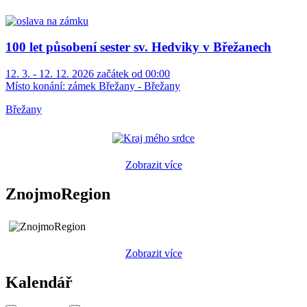
100 let působení sester sv. Hedviky v Břežanech
12. 3. - 12. 12. 2026 začátek od 00:00
Místo konání:
zámek Břežany - Břežany
Břežany
Zobrazit více
ZnojmoRegion
Zobrazit více
Kalendář