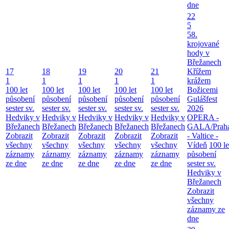
dne
22
5
58.
krojované
hody v
Břežanech
17
18
19
20
21
Křížem
1
1
1
1
1
krážem
100 let
100 let
100 let
100 let
100 let
Božicemi
působení
působení
působení
působení
působení
Gulášfest
sester sv.
sester sv.
sester sv.
sester sv.
sester sv.
2026
Hedviky v
Hedviky v
Hedviky v
Hedviky v
Hedviky v
OPERA -
Břežanech
Břežanech
Břežanech
Břežanech
Břežanech
GALA/Prah
Zobrazit
Zobrazit
Zobrazit
Zobrazit
Zobrazit
- Valtice -
všechny
všechny
všechny
všechny
všechny
Vídeň
100 le
záznamy
záznamy
záznamy
záznamy
záznamy
působení
ze dne
ze dne
ze dne
ze dne
ze dne
sester sv.
Hedviky v
Břežanech
Zobrazit
všechny
záznamy ze
dne