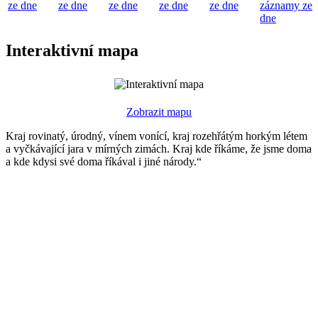
ze dne
ze dne
ze dne
ze dne
ze dne
záznamy ze
dne
Interaktivní mapa
Zobrazit mapu
Kraj rovinatý, úrodný, vínem vonící, kraj rozehřátým horkým létem
a vyčkávající jara v mírných zimách. Kraj kde říkáme, že jsme doma
a kde kdysi své doma říkával i jiné národy.“