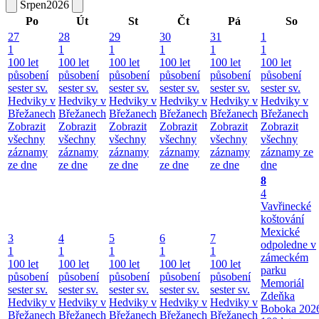
Srpen
2026
Po
Út
St
Čt
Pá
So
27
28
29
30
31
1
1
1
1
1
1
1
100 let
100 let
100 let
100 let
100 let
100 let
působení
působení
působení
působení
působení
působení
sester sv.
sester sv.
sester sv.
sester sv.
sester sv.
sester sv.
Hedviky v
Hedviky v
Hedviky v
Hedviky v
Hedviky v
Hedviky v
Břežanech
Břežanech
Břežanech
Břežanech
Břežanech
Břežanech
Zobrazit
Zobrazit
Zobrazit
Zobrazit
Zobrazit
Zobrazit
všechny
všechny
všechny
všechny
všechny
všechny
záznamy
záznamy
záznamy
záznamy
záznamy
záznamy ze
ze dne
ze dne
ze dne
ze dne
ze dne
dne
8
4
Vavřinecké
koštování
Mexické
3
4
5
6
7
odpoledne v
1
1
1
1
1
zámeckém
100 let
100 let
100 let
100 let
100 let
parku
působení
působení
působení
působení
působení
Memoriál
sester sv.
sester sv.
sester sv.
sester sv.
sester sv.
Zdeňka
Hedviky v
Hedviky v
Hedviky v
Hedviky v
Hedviky v
Boboka 202
Břežanech
Břežanech
Břežanech
Břežanech
Břežanech