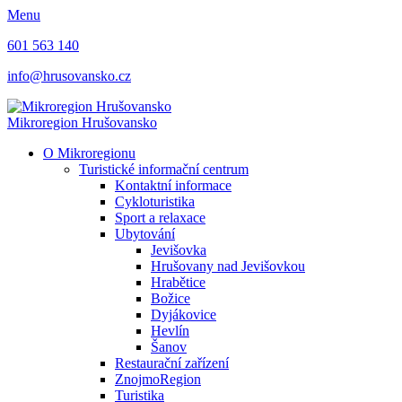
Menu
601 563 140
info@hrusovansko.cz
Mikroregion Hrušovansko
O Mikroregionu
Turistické informační centrum
Kontaktní informace
Cykloturistika
Sport a relaxace
Ubytování
Jevišovka
Hrušovany nad Jevišovkou
Hrabětice
Božice
Dyjákovice
Hevlín
Šanov
Restaurační zařízení
ZnojmoRegion
Turistika