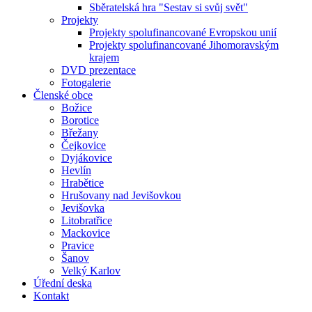
Sběratelská hra "Sestav si svůj svět"
Projekty
Projekty spolufinancované Evropskou unií
Projekty spolufinancované Jihomoravským
krajem
DVD prezentace
Fotogalerie
Členské obce
Božice
Borotice
Břežany
Čejkovice
Dyjákovice
Hevlín
Hrabětice
Hrušovany nad Jevišovkou
Jevišovka
Litobratřice
Mackovice
Pravice
Šanov
Velký Karlov
Úřední deska
Kontakt