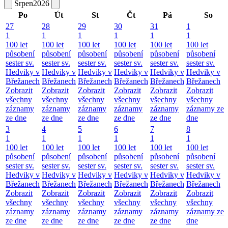
Srpen
2026
Po
Út
St
Čt
Pá
So
27
28
29
30
31
1
1
1
1
1
1
1
100 let
100 let
100 let
100 let
100 let
100 let
působení
působení
působení
působení
působení
působení
sester sv.
sester sv.
sester sv.
sester sv.
sester sv.
sester sv.
Hedviky v
Hedviky v
Hedviky v
Hedviky v
Hedviky v
Hedviky v
Břežanech
Břežanech
Břežanech
Břežanech
Břežanech
Břežanech
Zobrazit
Zobrazit
Zobrazit
Zobrazit
Zobrazit
Zobrazit
všechny
všechny
všechny
všechny
všechny
všechny
záznamy
záznamy
záznamy
záznamy
záznamy
záznamy ze
ze dne
ze dne
ze dne
ze dne
ze dne
dne
3
4
5
6
7
8
1
1
1
1
1
1
100 let
100 let
100 let
100 let
100 let
100 let
působení
působení
působení
působení
působení
působení
sester sv.
sester sv.
sester sv.
sester sv.
sester sv.
sester sv.
Hedviky v
Hedviky v
Hedviky v
Hedviky v
Hedviky v
Hedviky v
Břežanech
Břežanech
Břežanech
Břežanech
Břežanech
Břežanech
Zobrazit
Zobrazit
Zobrazit
Zobrazit
Zobrazit
Zobrazit
všechny
všechny
všechny
všechny
všechny
všechny
záznamy
záznamy
záznamy
záznamy
záznamy
záznamy ze
ze dne
ze dne
ze dne
ze dne
ze dne
dne