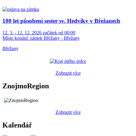
100 let působení sester sv. Hedviky v Břežanech
12. 3. - 12. 12. 2026 začátek od 00:00
Místo konání:
zámek Břežany - Břežany
Břežany
Zobrazit více
ZnojmoRegion
Zobrazit více
Kalendář