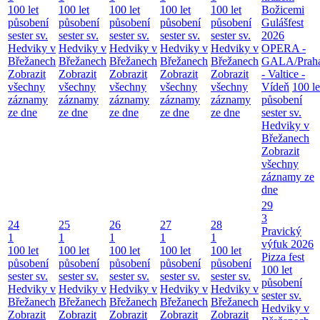
100 let
100 let
100 let
100 let
100 let
Božicemi
působení
působení
působení
působení
působení
Gulášfest
sester sv.
sester sv.
sester sv.
sester sv.
sester sv.
2026
Hedviky v
Hedviky v
Hedviky v
Hedviky v
Hedviky v
OPERA -
Břežanech
Břežanech
Břežanech
Břežanech
Břežanech
GALA/Prah
Zobrazit
Zobrazit
Zobrazit
Zobrazit
Zobrazit
- Valtice -
všechny
všechny
všechny
všechny
všechny
Vídeň
100 le
záznamy
záznamy
záznamy
záznamy
záznamy
působení
ze dne
ze dne
ze dne
ze dne
ze dne
sester sv.
Hedviky v
Břežanech
Zobrazit
všechny
záznamy ze
dne
29
3
24
25
26
27
28
Pravický
1
1
1
1
1
výfuk 2026
100 let
100 let
100 let
100 let
100 let
Pizza fest
působení
působení
působení
působení
působení
100 let
sester sv.
sester sv.
sester sv.
sester sv.
sester sv.
působení
Hedviky v
Hedviky v
Hedviky v
Hedviky v
Hedviky v
sester sv.
Břežanech
Břežanech
Břežanech
Břežanech
Břežanech
Hedviky v
Zobrazit
Zobrazit
Zobrazit
Zobrazit
Zobrazit