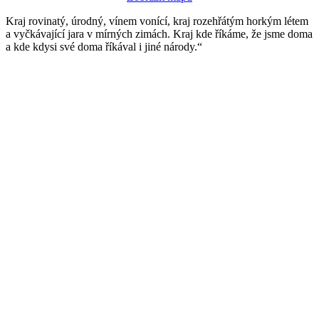
Kraj rovinatý, úrodný, vínem vonící, kraj rozehřátým horkým létem
a vyčkávající jara v mírných zimách. Kraj kde říkáme, že jsme doma
a kde kdysi své doma říkával i jiné národy.“