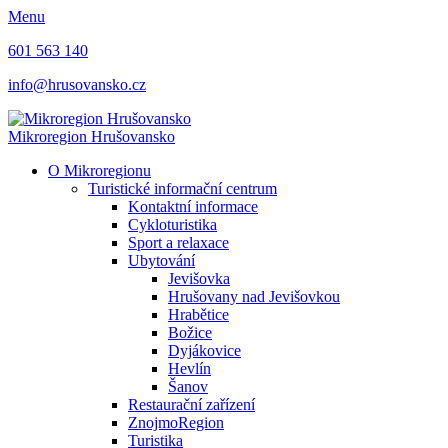
Menu
601 563 140
info@hrusovansko.cz
Mikroregion Hrušovansko
O Mikroregionu
Turistické informační centrum
Kontaktní informace
Cykloturistika
Sport a relaxace
Ubytování
Jevišovka
Hrušovany nad Jevišovkou
Hrabětice
Božice
Dyjákovice
Hevlín
Šanov
Restaurační zařízení
ZnojmoRegion
Turistika