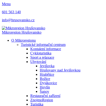
Menu
601 563 140
info@hrusovansko.cz
Mikroregion Hrušovansko
O Mikroregionu
Turistické informační centrum
Kontaktní informace
Cykloturistika
Sport a relaxace
Ubytování
Jevišovka
Hrušovany nad Jevišovkou
Hrabětice
Božice
Dyjákovice
Hevlín
Šanov
Restaurační zařízení
ZnojmoRegion
Turistika