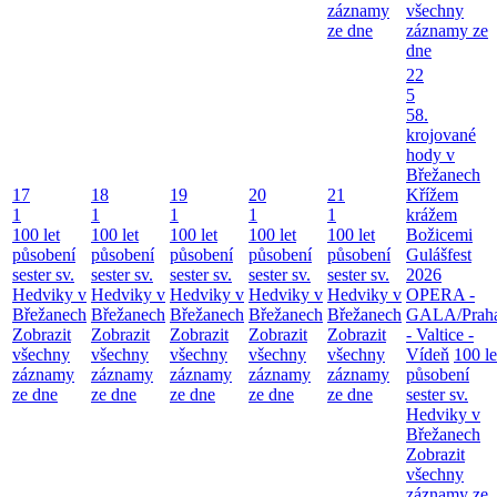
záznamy
všechny
ze dne
záznamy ze
dne
22
5
58.
krojované
hody v
Břežanech
17
18
19
20
21
Křížem
1
1
1
1
1
krážem
100 let
100 let
100 let
100 let
100 let
Božicemi
působení
působení
působení
působení
působení
Gulášfest
sester sv.
sester sv.
sester sv.
sester sv.
sester sv.
2026
Hedviky v
Hedviky v
Hedviky v
Hedviky v
Hedviky v
OPERA -
Břežanech
Břežanech
Břežanech
Břežanech
Břežanech
GALA/Prah
Zobrazit
Zobrazit
Zobrazit
Zobrazit
Zobrazit
- Valtice -
všechny
všechny
všechny
všechny
všechny
Vídeň
100 le
záznamy
záznamy
záznamy
záznamy
záznamy
působení
ze dne
ze dne
ze dne
ze dne
ze dne
sester sv.
Hedviky v
Břežanech
Zobrazit
všechny
záznamy ze