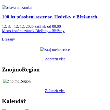
100 let působení sester sv. Hedviky v Břežanech
12. 3. - 12. 12. 2026 začátek od 00:00
Místo konání:
zámek Břežany - Břežany
Břežany
Zobrazit více
ZnojmoRegion
Zobrazit více
Kalendář