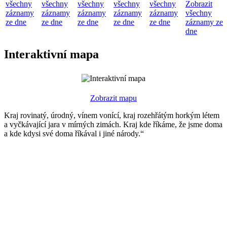
všechny
všechny
všechny
všechny
všechny
Zobrazit
záznamy
záznamy
záznamy
záznamy
záznamy
všechny
ze dne
ze dne
ze dne
ze dne
ze dne
záznamy ze
dne
Interaktivní mapa
Zobrazit mapu
Kraj rovinatý, úrodný, vínem vonící, kraj rozehřátým horkým létem
a vyčkávající jara v mírných zimách. Kraj kde říkáme, že jsme doma
a kde kdysi své doma říkával i jiné národy.“