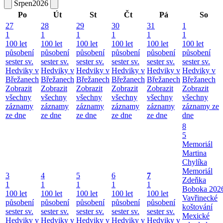
Srpen
2026
Po
Út
St
Čt
Pá
So
27
28
29
30
31
1
1
1
1
1
1
1
100 let
100 let
100 let
100 let
100 let
100 let
působení
působení
působení
působení
působení
působení
sester sv.
sester sv.
sester sv.
sester sv.
sester sv.
sester sv.
Hedviky v
Hedviky v
Hedviky v
Hedviky v
Hedviky v
Hedviky v
Břežanech
Břežanech
Břežanech
Břežanech
Břežanech
Břežanech
Zobrazit
Zobrazit
Zobrazit
Zobrazit
Zobrazit
Zobrazit
všechny
všechny
všechny
všechny
všechny
všechny
záznamy
záznamy
záznamy
záznamy
záznamy
záznamy ze
ze dne
ze dne
ze dne
ze dne
ze dne
dne
8
5
Memoriál
Martina
Chylíka
Memoriál
3
4
5
6
7
Zdeňka
1
1
1
1
1
Boboka 202
100 let
100 let
100 let
100 let
100 let
Vavřinecké
působení
působení
působení
působení
působení
koštování
sester sv.
sester sv.
sester sv.
sester sv.
sester sv.
Mexické
Hedviky v
Hedviky v
Hedviky v
Hedviky v
Hedviky v