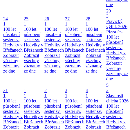
dne
29
3
24
25
26
27
28
Pravický
1
1
1
1
1
výfuk 2026
100 let
100 let
100 let
100 let
100 let
Pizza fest
působení
působení
působení
působení
působení
100 let
sester sv.
sester sv.
sester sv.
sester sv.
sester sv.
působení
Hedviky v
Hedviky v
Hedviky v
Hedviky v
Hedviky v
sester sv.
Břežanech
Břežanech
Břežanech
Břežanech
Břežanech
Hedviky v
Zobrazit
Zobrazit
Zobrazit
Zobrazit
Zobrazit
Břežanech
všechny
všechny
všechny
všechny
všechny
Zobrazit
záznamy
záznamy
záznamy
záznamy
záznamy
všechny
ze dne
ze dne
ze dne
ze dne
ze dne
záznamy ze
dne
5
31
1
2
3
4
2
1
1
1
1
1
Slavnosti
100 let
100 let
100 let
100 let
100 let
chleba 2026
působení
působení
působení
působení
působení
100 let
sester sv.
sester sv.
sester sv.
sester sv.
sester sv.
působení
Hedviky v
Hedviky v
Hedviky v
Hedviky v
Hedviky v
sester sv.
Břežanech
Břežanech
Břežanech
Břežanech
Břežanech
Hedviky v
Zobrazit
Zobrazit
Zobrazit
Zobrazit
Zobrazit
Břežanech