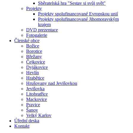
Sběratelská hra "Sestav si svůj svět"
Projekty
Projekty spolufinancované Evropskou unií
Projekty spolufinancované Jihomoravským
krajem
DVD prezentace
Fotogalerie
Členské obce
Božice
Borotice
Břežany
Čejkovice
Dyjákovice
Hevlín
Hrabětice
Hrušovany nad Jevišovkou
Jevišovka
Litobratřice
Mackovice
Pravice
Šanov
Velký Karlov
Úřední deska
Kontakt