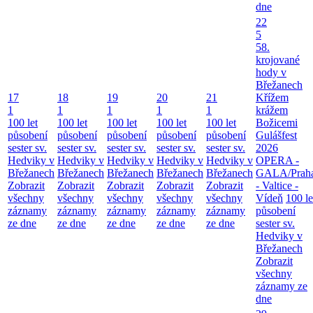
dne
22
5
58.
krojované
hody v
Břežanech
17
18
19
20
21
Křížem
1
1
1
1
1
krážem
100 let
100 let
100 let
100 let
100 let
Božicemi
působení
působení
působení
působení
působení
Gulášfest
sester sv.
sester sv.
sester sv.
sester sv.
sester sv.
2026
Hedviky v
Hedviky v
Hedviky v
Hedviky v
Hedviky v
OPERA -
Břežanech
Břežanech
Břežanech
Břežanech
Břežanech
GALA/Prah
Zobrazit
Zobrazit
Zobrazit
Zobrazit
Zobrazit
- Valtice -
všechny
všechny
všechny
všechny
všechny
Vídeň
100 le
záznamy
záznamy
záznamy
záznamy
záznamy
působení
ze dne
ze dne
ze dne
ze dne
ze dne
sester sv.
Hedviky v
Břežanech
Zobrazit
všechny
záznamy ze
dne