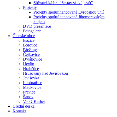
Sběratelská hra "Sestav si svůj svět"
Projekty
Projekty spolufinancované Evropskou unií
Projekty spolufinancované Jihomoravským
krajem
DVD prezentace
Fotogalerie
Členské obce
Božice
Borotice
Břežany
Čejkovice
Dyjákovice
Hevlín
Hrabětice
Hrušovany nad Jevišovkou
Jevišovka
Litobratřice
Mackovice
Pravice
Šanov
Velký Karlov
Úřední deska
Kontakt