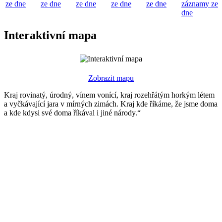
ze dne
ze dne
ze dne
ze dne
ze dne
záznamy ze
dne
Interaktivní mapa
Zobrazit mapu
Kraj rovinatý, úrodný, vínem vonící, kraj rozehřátým horkým létem
a vyčkávající jara v mírných zimách. Kraj kde říkáme, že jsme doma
a kde kdysi své doma říkával i jiné národy.“