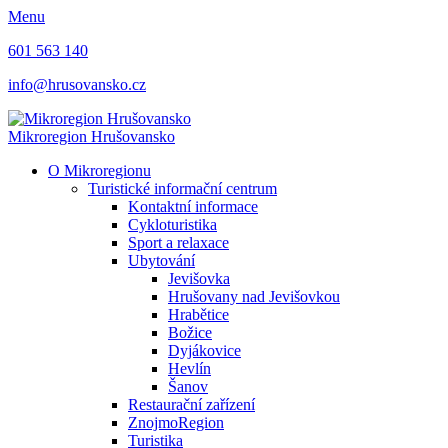
Menu
601 563 140
info@hrusovansko.cz
Mikroregion Hrušovansko
O Mikroregionu
Turistické informační centrum
Kontaktní informace
Cykloturistika
Sport a relaxace
Ubytování
Jevišovka
Hrušovany nad Jevišovkou
Hrabětice
Božice
Dyjákovice
Hevlín
Šanov
Restaurační zařízení
ZnojmoRegion
Turistika