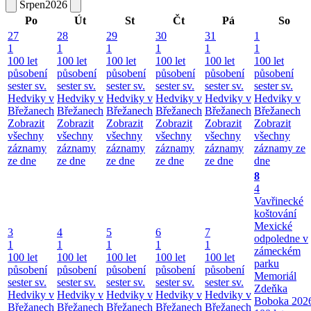
Srpen
2026
Po
Út
St
Čt
Pá
So
27
28
29
30
31
1
1
1
1
1
1
1
100 let
100 let
100 let
100 let
100 let
100 let
působení
působení
působení
působení
působení
působení
sester sv.
sester sv.
sester sv.
sester sv.
sester sv.
sester sv.
Hedviky v
Hedviky v
Hedviky v
Hedviky v
Hedviky v
Hedviky v
Břežanech
Břežanech
Břežanech
Břežanech
Břežanech
Břežanech
Zobrazit
Zobrazit
Zobrazit
Zobrazit
Zobrazit
Zobrazit
všechny
všechny
všechny
všechny
všechny
všechny
záznamy
záznamy
záznamy
záznamy
záznamy
záznamy ze
ze dne
ze dne
ze dne
ze dne
ze dne
dne
8
4
Vavřinecké
koštování
Mexické
3
4
5
6
7
odpoledne v
1
1
1
1
1
zámeckém
100 let
100 let
100 let
100 let
100 let
parku
působení
působení
působení
působení
působení
Memoriál
sester sv.
sester sv.
sester sv.
sester sv.
sester sv.
Zdeňka
Hedviky v
Hedviky v
Hedviky v
Hedviky v
Hedviky v
Boboka 202
Břežanech
Břežanech
Břežanech
Břežanech
Břežanech