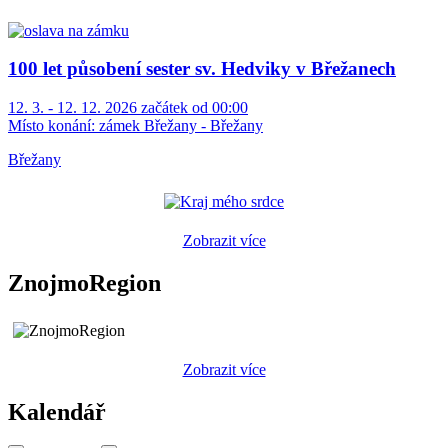
100 let působení sester sv. Hedviky v Břežanech
12. 3. - 12. 12. 2026 začátek od 00:00
Místo konání:
zámek Břežany - Břežany
Břežany
Zobrazit více
ZnojmoRegion
Zobrazit více
Kalendář