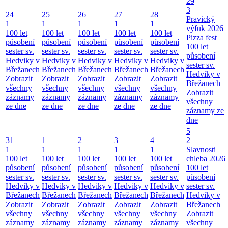
29
3
24
25
26
27
28
Pravický
1
1
1
1
1
výfuk 2026
100 let
100 let
100 let
100 let
100 let
Pizza fest
působení
působení
působení
působení
působení
100 let
sester sv.
sester sv.
sester sv.
sester sv.
sester sv.
působení
Hedviky v
Hedviky v
Hedviky v
Hedviky v
Hedviky v
sester sv.
Břežanech
Břežanech
Břežanech
Břežanech
Břežanech
Hedviky v
Zobrazit
Zobrazit
Zobrazit
Zobrazit
Zobrazit
Břežanech
všechny
všechny
všechny
všechny
všechny
Zobrazit
záznamy
záznamy
záznamy
záznamy
záznamy
všechny
ze dne
ze dne
ze dne
ze dne
ze dne
záznamy ze
dne
5
31
1
2
3
4
2
1
1
1
1
1
Slavnosti
100 let
100 let
100 let
100 let
100 let
chleba 2026
působení
působení
působení
působení
působení
100 let
sester sv.
sester sv.
sester sv.
sester sv.
sester sv.
působení
Hedviky v
Hedviky v
Hedviky v
Hedviky v
Hedviky v
sester sv.
Břežanech
Břežanech
Břežanech
Břežanech
Břežanech
Hedviky v
Zobrazit
Zobrazit
Zobrazit
Zobrazit
Zobrazit
Břežanech
všechny
všechny
všechny
všechny
všechny
Zobrazit
záznamy
záznamy
záznamy
záznamy
záznamy
všechny